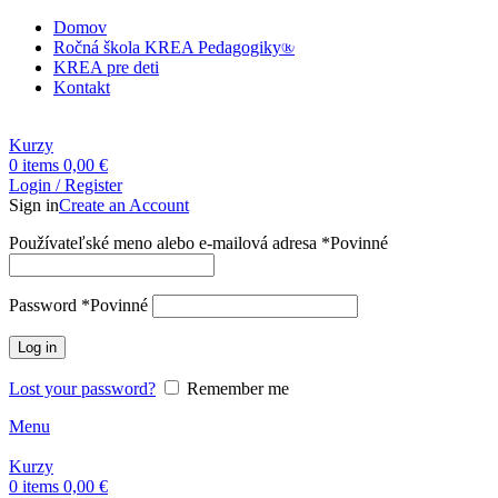
Domov
Ročná škola KREA Pedagogiky®
KREA pre deti
Kontakt
Kurzy
0
items
0,00
€
Login / Register
Sign in
Create an Account
Používateľské meno alebo e-mailová adresa
*
Povinné
Password
*
Povinné
Log in
Lost your password?
Remember me
Menu
Kurzy
0
items
0,00
€