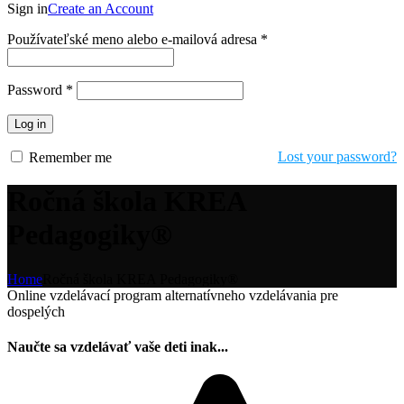
Sign in
Create an Account
Povinné
Používateľské meno alebo e-mailová adresa
*
Povinné
Password
*
Log in
Lost your password?
Remember me
Ročná škola KREA
Pedagogiky®
Home
Ročná škola KREA Pedagogiky®
Online vzdelávací program alternatívneho vzdelávania pre
dospelých
Naučte sa vzdelávať vaše deti inak...