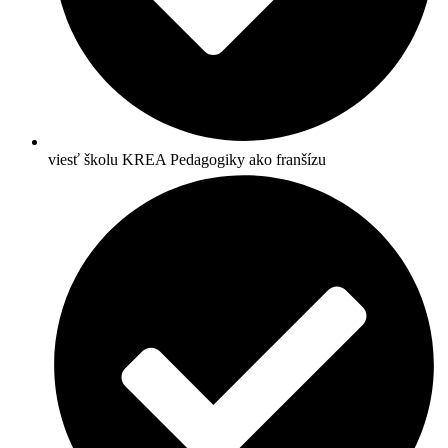
viesť školu KREA Pedagogiky ako franšízu