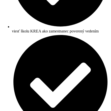
viesť školu KREA ako zamestnanec poverený vedením