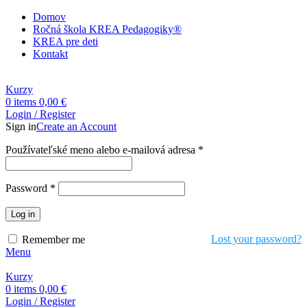
Domov
Ročná škola KREA Pedagogiky®
KREA pre deti
Kontakt
Kurzy
0
items
0,00
€
Login / Register
Sign in
Create an Account
Povinné
Používateľské meno alebo e-mailová adresa
*
Povinné
Password
*
Log in
Lost your password?
Remember me
Menu
Kurzy
0
items
0,00
€
Login / Register