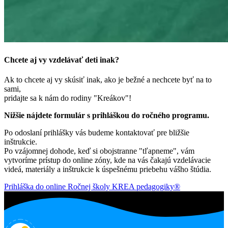
Chcete aj vy vzdelávať deti inak?
Ak to chcete aj vy skúsiť inak, ako je bežné a nechcete byť na to
sami,
pridajte sa k nám do rodiny "Kreákov"!
Nižšie nájdete formulár s prihláškou do ročného programu.
Po odoslaní prihlášky vás budeme kontaktovať pre bližšie
inštrukcie.
Po vzájomnej dohode, keď si obojstranne "tľapneme", vám
vytvoríme prístup do online zóny, kde na vás čakajú vzdelávacie
videá, materiály a inštrukcie k úspešnému priebehu vášho štúdia.
Prihláška do online Ročnej školy KREA pedagogiky®