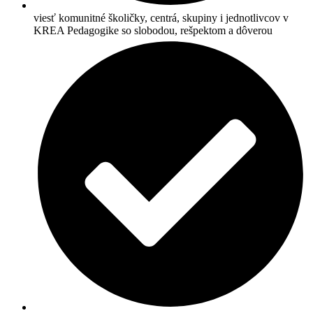
viesť komunitné školičky, centrá, skupiny i jednotlivcov v
KREA Pedagogike so slobodou, rešpektom a dôverou