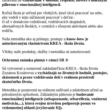
zameraná na
vzdelávanie v slobode, rešpekte, dôvere s dôležitým
pilierom v emocionálnej inteligencii
.
Ročná škola je určená pre všetkých, ktorí chcú pracovať na sebe,
aby vedeli v tejto súčinnosti pracovať s deťmi -
či už v domácom vzdelávaní, vzdelávacích skupinách,
alternatívnych školách, v centrách s rôznymi aktivitami alebo ako
rodičia.
Naša metodika ako aj prístupy, postupy a
know-how je
autorizovaným vlastníctvom KREA - škola života.
Všetky naše produkty, služby i metodika sú autorizované.
Ochranná známka platná v rámci SR ®
Sú vytvorené a zostavené zakladateľkou KREA - škola života
Zuzanou Kosárovou a
vychádzajú zo životných hodnôt, postojov,
skúseností a praxe vzdelávania detí v reálnom prostredí
skutočného života.
Metodika je postavená na reálnom zažívaní a následnom učení sa
prirodzeným spôsobom. Základným pilierom je
budovanie
emocionálnej inteligencie (sebapoznanie, sebareflexia, vnútorná
motivácia,...), ktorá svojou úrovňou podporuje posun vo
vedomostnej oblasti (zvyšovanie IQ).