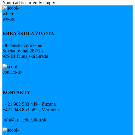
Your cart is currently empty.
KREA ŠKOLA ŽIVOTA
Občianske združenie
Smetanov háj 287/13
929 01 Dunajská Streda
KONTAKTY
+421 902 583 449 - Zuzana
+421 948 853 585 - Veronika
info@kreaeducation.sk