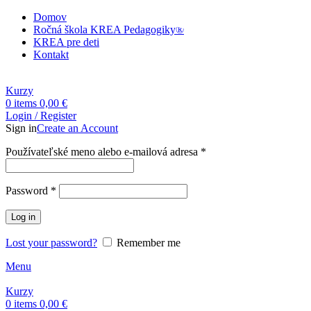
Domov
Ročná škola KREA Pedagogiky®
KREA pre deti
Kontakt
Kurzy
0
items
0,00
€
Login / Register
Sign in
Create an Account
Povinné
Používateľské meno alebo e-mailová adresa
*
Povinné
Password
*
Log in
Lost your password?
Remember me
Menu
Kurzy
0
items
0,00
€