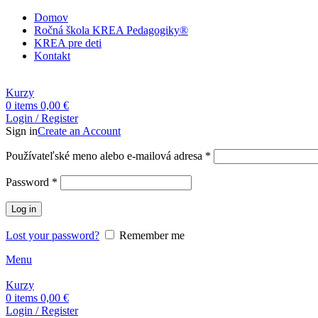
Domov
Ročná škola KREA Pedagogiky®
KREA pre deti
Kontakt
Kurzy
0
items
0,00
€
Login / Register
Sign in
Create an Account
Povinné
Používateľské meno alebo e-mailová adresa
*
Povinné
Password
*
Log in
Lost your password?
Remember me
Menu
Kurzy
0
items
0,00
€
Login / Register