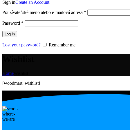
Sign in
Create an Account
Povinné
Používateľské meno alebo e-mailová adresa
*
Povinné
Password
*
Log in
Lost your password?
Remember me
Wishlist
Home
Wishlist
[woodmart_wishlist]